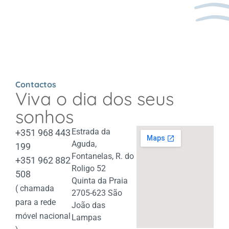
Contactos
Viva o dia dos seus
sonhos
Estrada da
+351 968 443
Aguda,
199
Fontanelas, R. do
+351 962 882
Roligo 52
508
Quinta da Praia
( chamada
2705-623 São
para a rede
João das
móvel nacional
Lampas